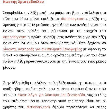
Κωστής Χριστοδούλου
Xenophobia, την λέξη αυτή που μπήκε στα βρετανικά λεξικά στα
τέλη του 19ου αιώνα επέλεξε το
dictionary.com
ως Λέξη της
Χρονιάς για το 2016 με βάση την αύξηση των αναζητήσεων που
έγιναν στην σελίδα του. Σύμφωνα με τα στοιχεία του
dictionary.com
η πρώτη “έκρηξη” στις αναζητήσεις για την λέξη
έγινε στις 24 Ιουνίου όταν στον βρετανικό Τύπο άρχισαν να
γίνονται αναφορές για συμπτώματα ξενοφοβίας
με αφορμή το
Brexit και επανήλθαν ένα μήνα αργότερα μετά την νίκη του όταν
πλέον η λέξη πρωταγωνιστούσε με την έννοια του εγκλήματος
μίσους.
Στην άλλη όχθη του Ατλαντικού η λέξη ακούστηκε (σ.σ. και μετά
αναζητήθηκε) από τα χείλη του Μπάρακ Ομπάμα όταν στις 30
Ιουνίου
έκανε λόγο για λαϊκισμό και ξενοφοβία
στις ομιλίες
του Ντόναλντ Τραμπ. Χαρακτηριστικό της τάσης είναι ότι οι
χρήστες του
dictionary.com
έψαξαν περισσότερο και άλλες