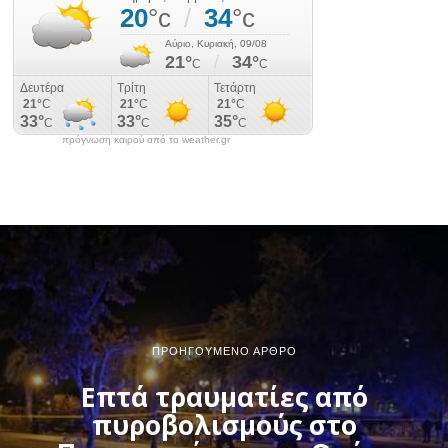
πρόγνωση καιρού από το weather.gr
ΠΡΟΗΓΟΎΜΕΝΟ ΆΡΘΡΟ
Επτά τραυματίες από
πυροβολισμούς στο