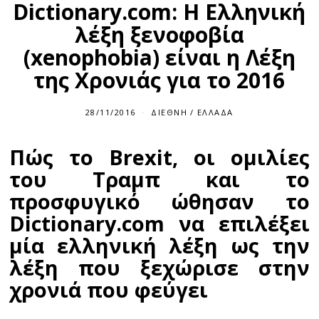
Dictionary.com: Η Ελληνική
λέξη ξενοφοβία
(xenophobia) είναι η Λέξη
της Χρονιάς για το 2016
28/11/2016
2
ΔΙΕΘΝΉ
/
ΕΛΛΆΔΑ
8
/
1
Πώς το Brexit, οι ομιλίες
1
/
του Τραμπ και το
2
0
προσφυγικό ώθησαν το
1
6
Dictionary.com να επιλέξει
μία ελληνική λέξη ως την
λέξη που ξεχώρισε στην
χρονιά που φεύγει