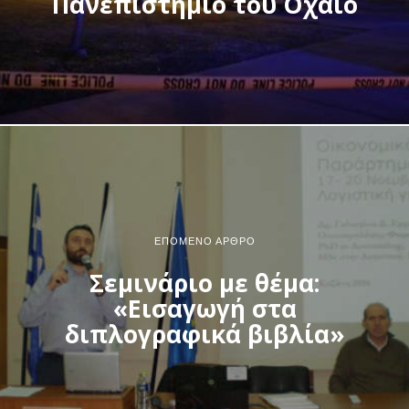
Πανεπιστήμιο του Οχάιο
ΕΠΌΜΕΝΟ ΆΡΘΡΟ
Σεμινάριο με θέμα:
«Εισαγωγή στα
διπλογραφικά βιβλία»