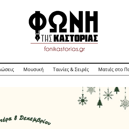
λώσεις
Μουσική
Ταινίες & Σειρές
Ματιές στο Π