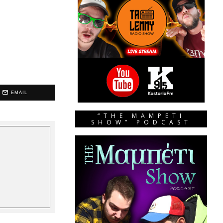
EMAIL
“THE MAMPETI
SHOW” PODCAST