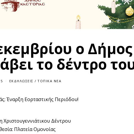
εκεμβρίου ο Δήμος
άβει το δέντρο του
25
0
ΕΚΔΗΛΏΣΕΙΣ
/
ΤΟΠΙΚΆ ΝΈΑ
5
/
1
ς: Έναρξη Εορταστικής Περιόδου!
2
/
2
0
2
 Χριστουγεννιάτικου Δέντρου
5
εσία: Πλατεία Ομονοίας