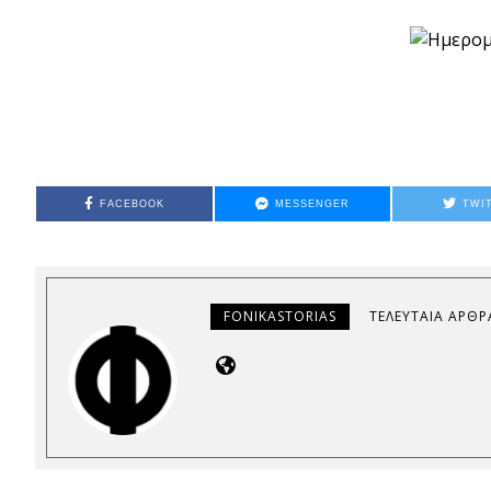
Ημερομ
FACEBOOK
MESSENGER
TWI
FONIKASTORIAS
ΤΕΛΕΥΤΑΊΑ ΆΡΘΡ