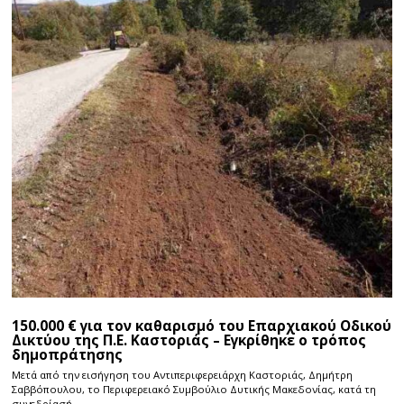
150.000 € για τον καθαρισμό του Επαρχιακού Οδικού
Δικτύου της Π.Ε. Καστοριάς – Εγκρίθηκε ο τρόπος
δημοπράτησης
Μετά από την εισήγηση του Αντιπεριφερειάρχη Καστοριάς, Δημήτρη
Σαββόπουλου, το Περιφερειακό Συμβούλιο Δυτικής Μακεδονίας, κατά τη
συνεδρίασή