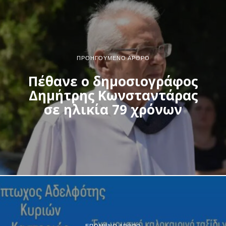
ΠΡΟΗΓΟΎΜΕΝΟ ΆΡΘΡΟ
Πέθανε ο δημοσιογράφος
Δημήτρης Κωνσταντάρας
σε ηλικία 79 χρόνων
ΕΠΌΜΕΝΟ ΆΡΘΡΟ