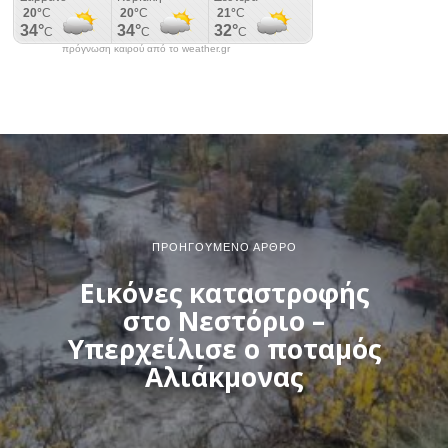
πρόγνωση καιρού από το weather.gr
ΠΡΟΗΓΟΎΜΕΝΟ ΆΡΘΡΟ
Εικόνες καταστροφής
στο Νεστόριο –
Υπερχείλισε ο ποταμός
Αλιάκμονας