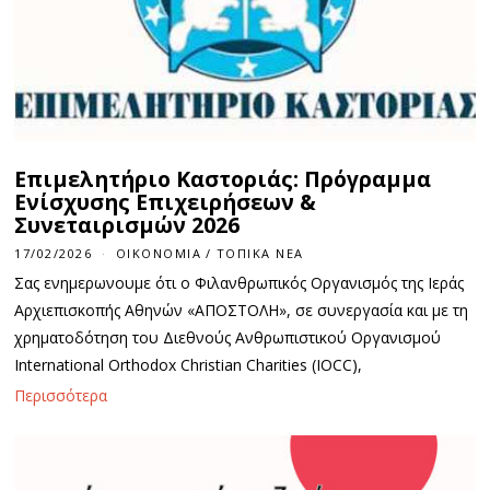
Επιμελητήριο Καστοριάς: Πρόγραμμα
Ενίσχυσης Επιχειρήσεων &
Συνεταιρισμών 2026
17/02/2026
1
ΟΙΚΟΝΟΜΊΑ
/
ΤΟΠΙΚΆ ΝΈΑ
7
Σας ενημερωνουμε ότι ο Φιλανθρωπικός Οργανισμός της Ιεράς
/
0
Αρχιεπισκοπής Αθηνών «ΑΠΟΣΤΟΛΗ», σε συνεργασία και με τη
2
χρηματοδότηση του Διεθνούς Ανθρωπιστικού Οργανισμού
/
2
International Orthodox Christian Charities (IOCC),
0
2
Περισσότερα
6