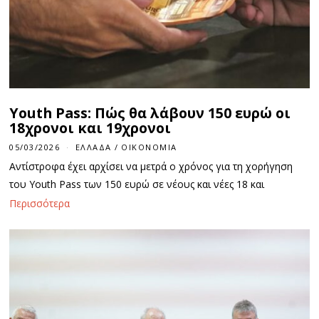
Youth Pass: Πώς θα λάβουν 150 ευρώ οι
18χρονοι και 19χρονοι
05/03/2026
0
ΕΛΛΆΔΑ
/
ΟΙΚΟΝΟΜΊΑ
5
Αντίστροφα έχει αρχίσει να μετρά ο χρόνος για τη χορήγηση
/
0
του Youth Pass των 150 ευρώ σε νέους και νέες 18 και
3
/
Περισσότερα
2
0
2
6