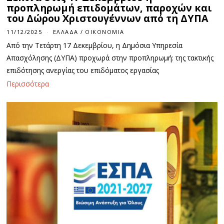
προπληρωμή επιδομάτων, παροχών και
του Δώρου Χριστουγέννων από τη ΔΥΠΑ
11/12/2025
1
ΕΛΛΆΔΑ
/
ΟΙΚΟΝΟΜΊΑ
1
Από την Τετάρτη 17 Δεκεμβρίου, η Δημόσια Υπηρεσία
/
1
Απασχόλησης (ΔΥΠΑ) προχωρά στην προπληρωμή: της τακτικής
2
επιδότησης ανεργίας του επιδόματος εργασίας
/
2
Περισσότερα
0
2
5