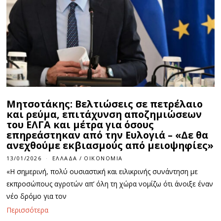
Μητσοτάκης: Βελτιώσεις σε πετρέλαιο
και ρεύμα, επιτάχυνση αποζημιώσεων
του ΕΛΓΑ και μέτρα για όσους
επηρεάστηκαν από την Ευλογιά – «Δε θα
ανεχθούμε εκβιασμούς από μειοψηφίες»
13/01/2026
1
ΕΛΛΆΔΑ
/
ΟΙΚΟΝΟΜΊΑ
3
«Η σημερινή, πολύ ουσιαστική και ειλικρινής συνάντηση με
/
0
εκπροσώπους αγροτών απ’ όλη τη χώρα νομίζω ότι άνοιξε έναν
1
νέο δρόμο για τον
/
2
Περισσότερα
0
2