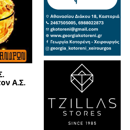
Σ.
ον Α.Σ.