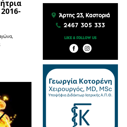
ήτρια
 2016-
αγώνα,
α