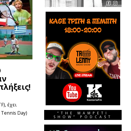
Ο
άν
πλήξεις!
F), έχει
 Tennis Day)
“THE MAMPETI
SHOW” PODCAST