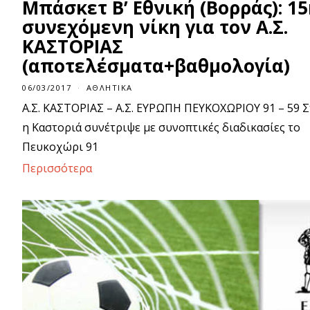
Μπάσκετ Β’ Εθνική (Βορράς): 1
συνεχόμενη νίκη για τον Α.Σ.
ΚΑΣΤΟΡΙΑΣ
(αποτελέσματα+βαθμολογία)
06/03/2017
0
ΑΘΛΗΤΙΚΆ
6
Α.Σ. ΚΑΣΤΟΡΙΑΣ – Α.Σ. ΕΥΡΩΠΗ ΠΕΥΚΟΧΩΡΙΟΥ 91 – 59 Σ
/
0
η Καστοριά συνέτριψε με συνοπτικές διαδικασίες το
3
/
Πευκοχώρι 91
2
0
Περισσότερα
1
7