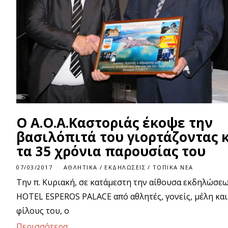
Ο Α.Ο.Α.Καστοριάς έκοψε την
βασιλόπιτά του γιορτάζοντας 
τα 35 χρόνια παρουσίας του
07/03/2017
0
ΑΘΛΗΤΙΚΆ
/
ΕΚΔΗΛΏΣΕΙΣ
/
ΤΟΠΙΚΆ ΝΈΑ
7
Την π. Κυριακή, σε κατάμεστη την αίθουσα εκδηλώσε
/
0
HOTEL ESPEROS PALACE από αθλητές, γονείς, μέλη και
3
/
φίλους του, ο
2
0
Περισσότερα