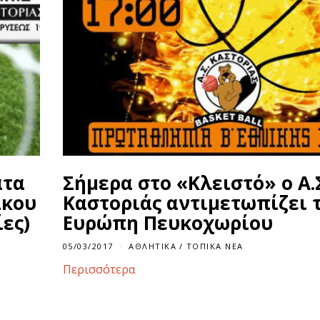
ατα
Σήμερα στο «Κλειστό» ο Α.
ακου
Καστοριάς αντιμετωπίζει τ
ίες)
Ευρώπη Πευκοχωρίου
05/03/2017
ΑΘΛΗΤΙΚΆ
/
ΤΟΠΙΚΆ ΝΈΑ
Περισσότερα