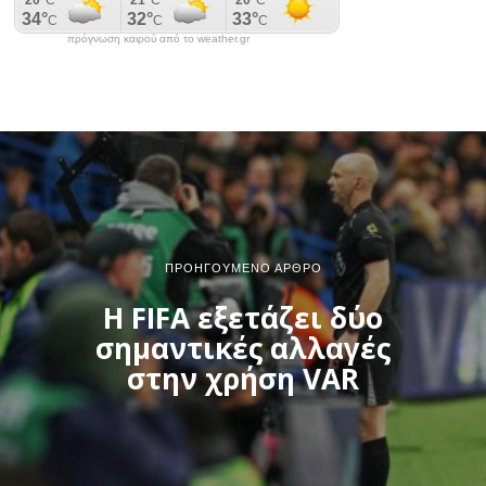
πρόγνωση καιρού από το weather.gr
ΠΡΟΗΓΟΎΜΕΝΟ ΆΡΘΡΟ
Η FIFA εξετάζει δύο
σημαντικές αλλαγές
στην χρήση VAR