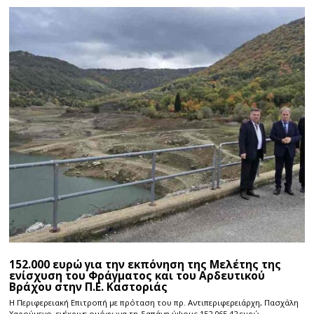
152.000 ευρώ για την εκπόνηση της Μελέτης της
ενίσχυση του Φράγματος και του Αρδευτικού
Βράχου στην Π.Ε. Καστοριάς
Η Περιφερειακή Επιτροπή με πρόταση του πρ. Αντιπεριφερειάρχη, Πασχάλη
Χαρούμενο, ενέκρινε ομόφωνα τη δαπάνη ύψους 152.065,42 ευρώ,