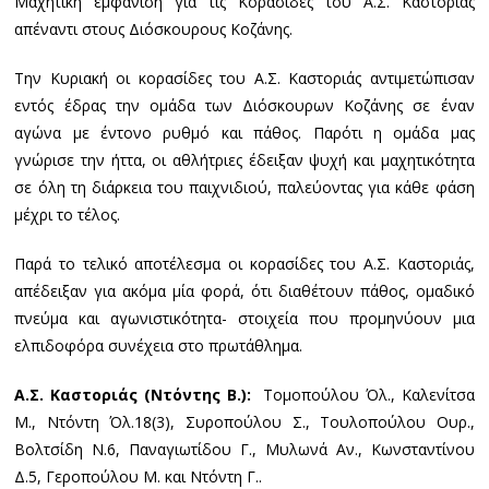
Μαχητική εμφάνιση για τις Κορασίδες του Α.Σ. Καστοριάς
απέναντι στους Διόσκουρους Κοζάνης.
Την Κυριακή οι κορασίδες του Α.Σ. Καστοριάς αντιμετώπισαν
εντός έδρας την ομάδα των Διόσκουρων Κοζάνης σε έναν
αγώνα με έντονο ρυθμό και πάθος. Παρότι η ομάδα μας
γνώρισε την ήττα, οι αθλήτριες έδειξαν ψυχή και μαχητικότητα
σε όλη τη διάρκεια του παιχνιδιού, παλεύοντας για κάθε φάση
μέχρι το τέλος.
Παρά το τελικό αποτέλεσμα οι κορασίδες του Α.Σ. Καστοριάς,
απέδειξαν για ακόμα μία φορά, ότι διαθέτουν πάθος, ομαδικό
πνεύμα και αγωνιστικότητα- στοιχεία που προμηνύουν μια
ελπιδοφόρα συνέχεια στο πρωτάθλημα.
Α.Σ. Καστοριάς (Ντόντης Β.):
Τομοπούλου Όλ., Καλενίτσα
Μ., Ντόντη Όλ.18(3), Συροπούλου Σ., Τουλοπούλου Ουρ.,
Βολτσίδη Ν.6, Παναγιωτίδου Γ., Μυλωνά Αν., Κωνσταντίνου
Δ.5, Γεροπούλου Μ. και Ντόντη Γ..