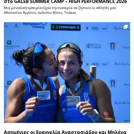
στο GALEB SUMMER CAMP – HIGH PERFORMANCE 2026
Μια μοναδική εμπειρία είχαν την ευκαιρία να ζήσουν οι αθλητές μας
Αθανασίου Άγγελος, Ιωάννου Νίκος, Τσάκας
Ασημένιες οι Ευαγγελία Αναστασιάδου και Μηλένα