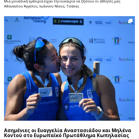
Μια μοναδική εμπειρία είχαν την ευκαιρία να ζήσουν οι αθλητές μας
Αθανασίου Άγγελος, Ιωάννου Νίκος, Τσάκας
Ασημένιες οι Ευαγγελία Αναστασιάδου και Μηλένα
Κοντού στο Ευρωπαϊκό Πρωτάθλημα Κωπηλασίας