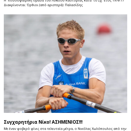
Η ποδοσφαιρική ομάδα του Λυκείου Καστοριάς κατά το Σχ. Έτος 1976-77
Διακρίνονται: Όρθιοι (από αριστερά): Παλασίδης
Συγχαρητήρια Νίκο! ΑΣΗΜΕΝΙΟΣ!!!
Με έναν φοβερό φίνις στα τελευταία μέτρα, ο Νικόλας Χωλόπουλος από την