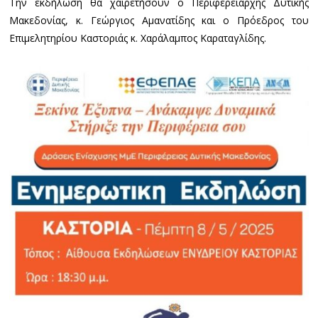
Την εκδήλωση θα χαιρετήσoυν ο Περιφερειάρχης Δυτικής
Μακεδονίας, κ. Γεώργιος Αμανατίδης και ο Πρόεδρος του
Επιμελητηρίου Καστοριάς κ. Χαράλαμπος Καραταγλίδης.