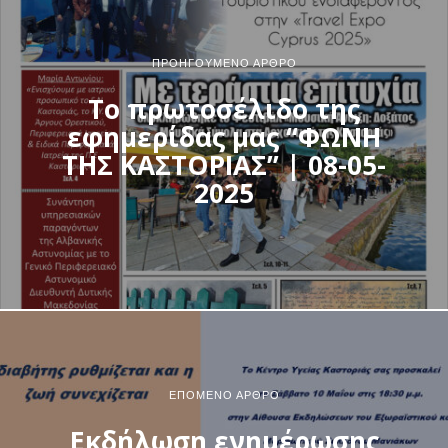
ΠΡΟΗΓΟΎΜΕΝΟ ΆΡΘΡΟ
Το πρωτοσέλιδο της
εφημερίδας μας “ΦΩΝΗ
ΤΗΣ ΚΑΣΤΟΡΙΑΣ” | 08-05-
2025
ΕΠΌΜΕΝΟ ΆΡΘΡΟ
Εκδήλωση ενημέρωσης