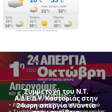
πρόγνωση καιρού από το weather.gr
ΠΡΟΗΓΟΎΜΕΝΟ ΆΡΘΡΟ
Συμμετοχή του Ν.Τ.
Α.Δ.Ε.Δ.Υ. Καστοριάς στην
24ωρη απεργία ενάντια