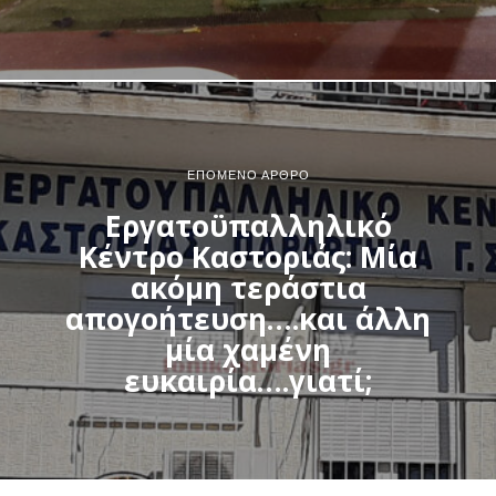
ΕΠΌΜΕΝΟ ΆΡΘΡΟ
Εργατοϋπαλληλικό
Κέντρο Καστοριάς: Μία
ακόμη τεράστια
απογοήτευση….και άλλη
μία χαμένη
ευκαιρία….γιατί;