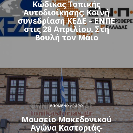
Κώδικας Τοπικής
Αυτοδιοίκησης: Κοινή
συνεδρίαση ΚΕΔΕ – ΕΝΠΕ
στις 28 Απριλίου. Στη
Βουλή τον Μάιο
ΕΠΌΜΕΝΟ ΆΡΘΡΟ
Μουσείο Μακεδονικού
Αγώνα Καστοριάς-