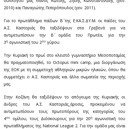
συλλόγου μας Θάνος Κώτσης, Ζήσης Κωνσταντινίδης (γεν.
2010) και Παναγιώτης Πιπερόπουλος (γεν. 2011).
Για το πρωτάθλημα παίδων Β΄ της Ε.ΚΑ.Σ.ΔΥ.Μ. οι παίδες του
Α.Σ. Καστοριάς θα ταξιδέψουν στα Γρεβενά για να
αντιμετωπίσουν την Β΄ ομάδα του Πρωτέα, για την
η
ου
3
αγωνιστική του 2
γύρου.
Την Κυριακή το πρωί στο κλειστό γυμναστήριο Μεσοποταμίας
θα πραγματοποιηθεί, το
Octopus
mini
camp
, μια διοργάνωση
της ΕΟΚ με τη συμμετοχή αθλητριών μικρών ηλικιών, όπου θα
συμμετέχει ο Α.Σ. Καστοριάς και άλλα σωματεία της περιοχής
μας.
Στην Κοζάνη θα ταξιδέψουν το απόγευμα της Κυριακής οι
άνδρες του Α.Σ. Καστοριάς_άροσις, προκειμένου να
αντιμετωπίσουν τους πρωτοπόρους της κατηγορίας του
ου
η
4
ομίλου, τους Διόσκουρους για την 20
αγωνιστική του
πρωταθλήματος της
National
League
2. Για την ομάδα μας είναι