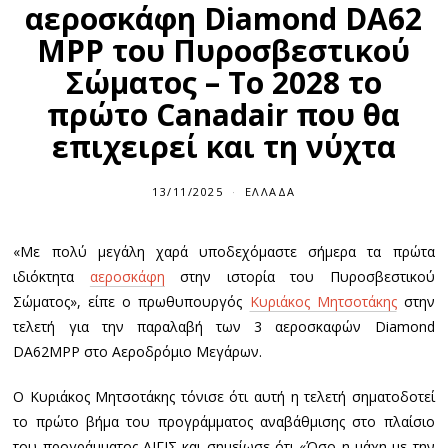
αεροσκάφη Diamond DA62
MPP του Πυροσβεστικού
Σώματος – Το 2028 το
πρώτο Canadair που θα
επιχειρεί και τη νύχτα
13/11/2025
ΕΛΛΆΔΑ
«Με πολύ μεγάλη χαρά υποδεχόμαστε σήμερα τα πρώτα
ιδιόκτητα
αεροσκάφη
στην ιστορία του Πυροσβεστικού
Σώματος», είπε ο πρωθυπουργός
Κυριάκος Μητσοτάκης
στην
τελετή για την παραλαβή των 3 αεροσκαφών Diamond
DA62MPP στο Αεροδρόμιο Μεγάρων.
Ο Κυριάκος Μητσοτάκης τόνισε ότι αυτή η τελετή σηματοδοτεί
το πρώτο βήμα του προγράμματος αναβάθμισης στο πλαίσιο
του προγράμματος ΑΙΓΙΣ και σημείωσε ότι «Όσο η μάχη με την