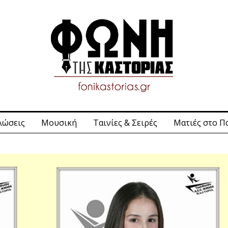
λώσεις
Μουσική
Ταινίες & Σειρές
Ματιές στο Π