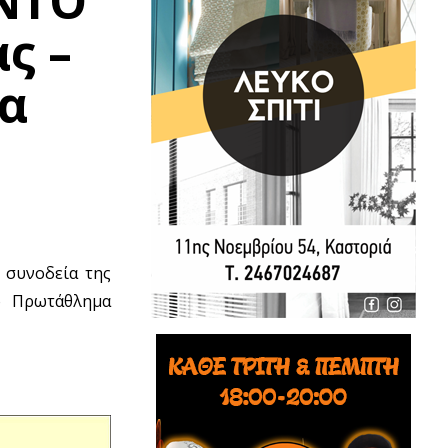
ΝΤΟ
ς –
α
 συνοδεία της
ο Πρωτάθλημα