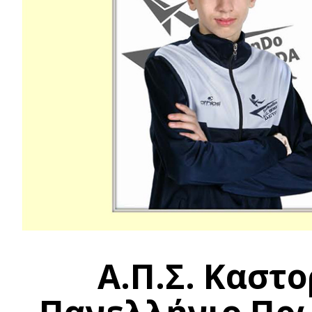
Α.Π.Σ. Καστο