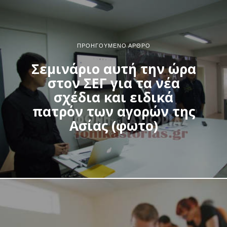
ΠΡΟΗΓΟΎΜΕΝΟ ΆΡΘΡΟ
Σεμινάριο αυτή την ώρα
στον ΣΕΓ για τα νέα
σχέδια και ειδικά
πατρόν των αγορών της
Ασίας (φωτο)