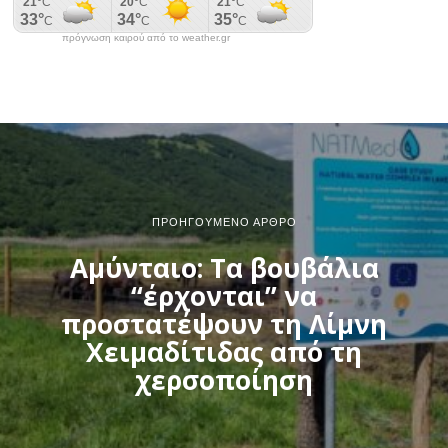
πρόγνωση καιρού από το weather.gr
ΠΡΟΗΓΟΎΜΕΝΟ ΆΡΘΡΟ
Αμύνταιο: Τα βουβάλια
“έρχονται” να
προστατέψουν τη Λίμνη
Χειμαδίτιδας από τη
χερσοποίηση