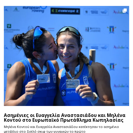
Ασημένιες οι Ευαγγελία Αναστασιάδου και Μηλένα
Κοντού στο Ευρωπαϊκό Πρωτάθλημα Κωπηλασίας
Μηλένα Κοντού και Ευαγγελία Αναστασιάδου κατέκτησαν το ασημένιο
μετάλλιο στο διπλό σκιφ των γυναικών το πρώτο