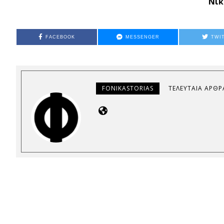
Νικ
FACEBOOK
MESSENGER
TWI
FONIKASTORIAS
ΤΕΛΕΥΤΑΊΑ ΆΡΘΡ