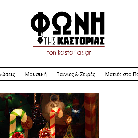
λώσεις
Μουσική
Ταινίες & Σειρές
Ματιές στο Π