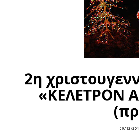
2η χριστουγενν
«ΚΕΛΕΤΡΟΝ Α
(π
09/12/20