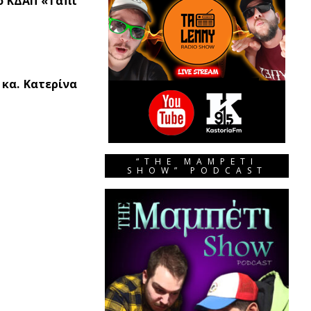
το ΚΔΑΠ «Τάπι
κα. Κατερίνα
“THE MAMPETI
SHOW” PODCAST