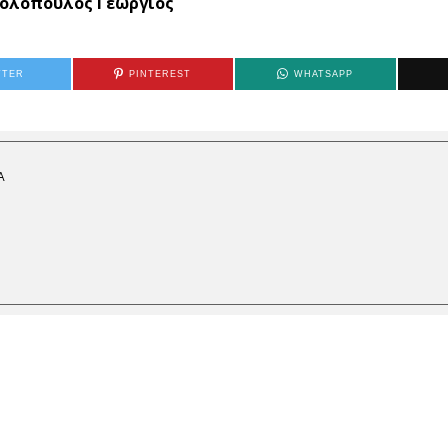
ολόπουλος Γεώργιος
TTER
PINTEREST
WHATSAPP
Α