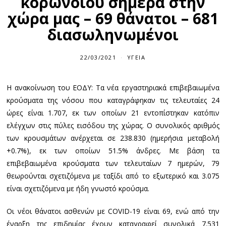
κορωνοϊού σήμερα στην
χώρα μας – 69 θάνατοι – 681
διασωληνωμένοι
22/03/2021
2
ΥΓΕΊΑ
2
/
0
Η ανακοίνωση του ΕΟΔΥ: Τα νέα εργαστηριακά επιβεβαιωμένα
3
/
κρούσματα της νόσου που καταγράφηκαν τις τελευταίες 24
2
0
ώρες είναι 1.707, εκ των οποίων 21 εντοπίστηκαν κατόπιν
2
ελέγχων στις πύλες εισόδου της χώρας. Ο συνολικός αριθμός
1
των κρουσμάτων ανέρχεται σε 238.830 (ημερήσια μεταβολή
+0.7%), εκ των οποίων 51.5% άνδρες. Με βάση τα
επιβεβαιωμένα κρούσματα των τελευταίων 7 ημερών, 79
θεωρούνται σχετιζόμενα με ταξίδι από το εξωτερικό και 3.075
είναι σχετιζόμενα με ήδη γνωστό κρούσμα.
Οι νέοι θάνατοι ασθενών με COVID-19 είναι 69, ενώ από την
έναρξη της επιδημίας έχουν καταγραφεί συνολικά 7.531