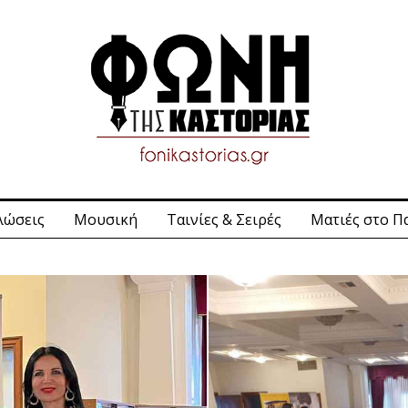
λώσεις
Μουσική
Ταινίες & Σειρές
Ματιές στο Π