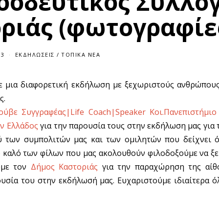
ροοδευτικός Σύλλο
ριάς (φωτογραφίε
23
2
ΕΚΔΗΛΏΣΕΙΣ
/
ΤΟΠΙΚΆ ΝΈΑ
0
/
0
ε μια διαφορετική εκδήλωση με ξεχωριστούς ανθρώπους 
6
/
ς.
2
0
ύβε Συγγραφέας|Life Coach|Speaker Κοι.Πανεπιστήμιο O
2
3
ν Ελλάδος
για την παρουσία τους στην εκδήλωση μας για 
ύ των συμπολιτών μας και των ομιλητών που δείχνει ό
ο καλό των φίλων που μας ακολουθούν φιλοδοξούμε να ξ
ούμε τον
Δήμος Καστοριάς
για την παραχώρηση της αίθ
υσία του στην εκδήλωσή μας. Ευχαριστούμε ιδιαίτερα ό