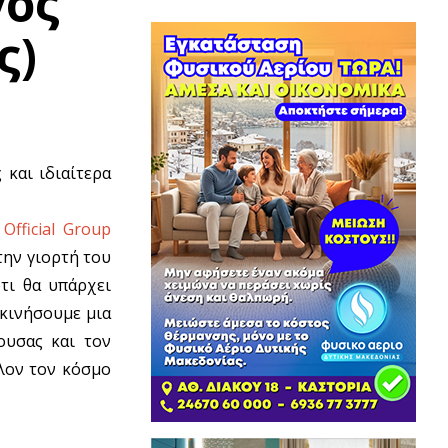
γος
ς)
και ιδιαίτερα
fficial Group
την γιορτή του
τι θα υπάρχει
εκινήσουμε μια
ουσας και τον
λον τον κόσμο