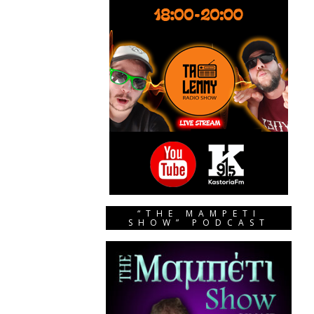
“THE MAMPETI
SHOW” PODCAST