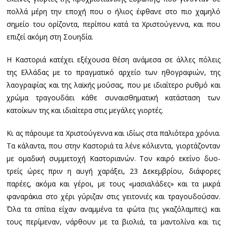
πολλά μέρη την εποχή που ο ήλιος έφθανε στο πιο χαμηλό
σημείο του ορίζοντα, περίπου κατά τα Χριστούγεννα, και που
επιζεί ακόμη στη Σουηδία.
Η Καστοριά κατέχει εξέχουσα θέση ανάμεσα σε άλλες πόλεις
της Ελλάδας με το πραγματικό αρχείο των ηθογραφιών, της
λαογραφίας και της λαϊκής μούσας, που με ιδιαίτερο ρυθμό και
χρώμα τραγουδάει κάθε συναισθηματική κατάσταση των
κατοίκων της και ιδιαίτερα στις μεγάλες γιορτές.
Κι ας πάρουμε τα Χριστούγεννα και ιδίως στα παλιότερα χρόνια.
Τα κάλαντα, που στην Καστοριά τα λένε κόλιεντα, γιορτάζονταν
με ομαδική συμμετοχή Καστοριανών. Τον καιρό εκείνο δυο-
τρείς ώρες πριν η αυγή χαράξει, 23 Δεκεμβρίου, διάφορες
παρέες, ακόμα και γέροι, με τους «μασιαλάδες» και τα μικρά
φαναράκια στο χέρι γύριζαν στις γειτονιές και τραγουδούσαν.
΄Όλα τα σπίτια είχαν αναμμένα τα φώτα (τις γκαζόλαμπες) και
τους περίμεναν, νάρθουν με τα βιολιά, τα μαντολίνα και τις