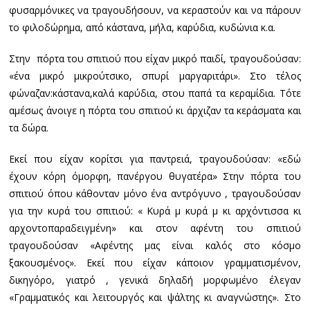
φυσαρμόνικες να τραγουδήσουν, να κεραστούν και να πάρουν
το φιλοδώρημα, από κάστανα, μήλα, καρύδια, κυδώνια κ.α.
Στην πόρτα του σπιτιού που είχαν μικρό παιδί, τραγουδούσαν:
«ένα μικρό μικρούτσικο, σπυρί μαργαριτάρι». Στο τέλος
φώναζαν:κάστανα,καλά καρύδια, στου παπά τα κεραμίδια. Τότε
αμέσως άνοιγε η πόρτα του σπιτιού κι άρχιζαν τα κεράσματα και
τα δώρα.
Εκεί που είχαν κορίτσι για παντρειά, τραγουδούσαν: «εδώ
έχουν κόρη όμορφη, πανέργου θυγατέρα» Στην πόρτα του
σπιτιού όπου κάθονταν μόνο ένα αντρόγυνο , τραγουδούσαν
για την κυρά του σπιτιού: « Κυρά μ κυρά μ κι αρχόντισσα κι
αρχοντοπαραδειγμένη» και στον αφέντη του σπιτιού
τραγουδούσαν «Αφέντης μας είναι καλός στο κόσμο
ξακουσμένος». Εκεί που είχαν κάποιον γραμματισμένον,
δικηγόρο, γιατρό , γενικά δηλαδή μορφωμένο έλεγαν
«Γραμματικός και λειτουργός και ψάλτης κι αναγνώστης». Στο