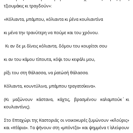
τζιουμάκις κι τραγ΄δούν»:
«Κόλιαντα, μπάμπου, κόλιαντα κι ΄μένα κουλιαντίνα
κι μένα την τρανύτερη να πούμε και του χρόνου.
Κι αν δε μι δίνεις κόλιαντα, δόμου του κουρίτσι σου
κι αν του κάμου τίπουτα, κόψι του κεφάλι μου,
ρίξι του στη θάλασσα, να ΄ματώσ΄η θάλασσα.
Κόλιαντα, κουντύλινα, μπάμπου τραγατσίκινα».
(Κι μαζώνουν κάστανα, κάχτις, βρασμένου καλαμπούκ΄ κι
κουλιαντίνις).
Στο Επταχώρι της Καστοριάς οι νοικοκυρές ζυμώνουν «κ΄λούρις»
και «π΄τάρια». Τα ψήνουν στη «μπόντζα» και ψημμένα τ΄ αλείφουν