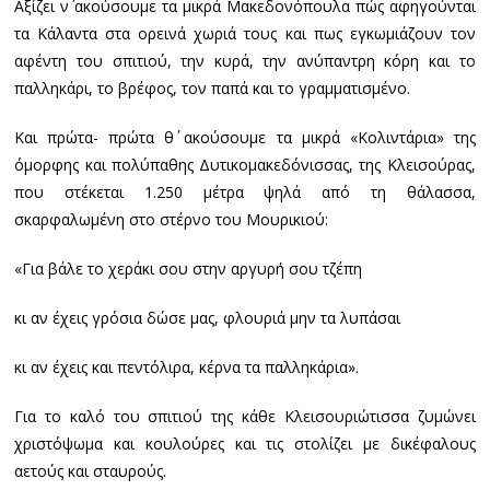
Αξίζει ν΄ ακούσουμε τα μικρά Μακεδονόπουλα πώς αφηγούνται
τα Κάλαντα στα ορεινά χωριά τους και πως εγκωμιάζουν τον
αφέντη του σπιτιού, την κυρά, την ανύπαντρη κόρη και το
παλληκάρι, το βρέφος, τον παπά και το γραμματισμένο.
Και πρώτα- πρώτα θ΄ ακούσουμε τα μικρά «Κολιντάρια» της
όμορφης και πολύπαθης Δυτικομακεδόνισσας, της Κλεισούρας,
που στέκεται 1.250 μέτρα ψηλά από τη θάλασσα,
σκαρφαλωμένη στο στέρνο του Μουρικιού:
«Για βάλε το χεράκι σου στην αργυρή σου τζέπη
κι αν έχεις γρόσια δώσε μας, φλουριά μην τα λυπάσαι
κι αν έχεις και πεντόλιρα, κέρνα τα παλληκάρια».
Για το καλό του σπιτιού της κάθε Κλεισουριώτισσα ζυμώνει
χριστόψωμα και κουλούρες και τις στολίζει με δικέφαλους
αετούς και σταυρούς.