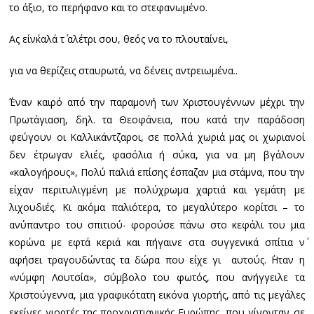
το άξιο, το περήφανο και το στεφανωμένο.
Ας είν΄καλά τ΄ αλέτρι σου, θεός να το πλουταίνει,
για να θερίζεις σταυρωτά, να δένεις αντρειωμένα..
΄Έναν καιρό από την παραμονή των Χριστουγέννων μέχρι την
Πρωτάγιαση, δηλ. τα Θεοφάνεια, που κατά την παράδοση
φεύγουν οι Καλλικάντζαροι, σε πολλά χωριά μας οι χωριανοί
δεν έτρωγαν ελιές, φασόλια ή σύκα, για να μη βγάλουν
«καλογήρους», Πολύ παλιά επίσης έσπαζαν μια στάμνα, που την
είχαν περιτυλιγμένη με πολύχρωμα χαρτιά και γεμάτη με
λιχουδιές. Κι ακόμα παλιότερα, το μεγαλύτερο κορίτσι – το
ανύπαντρο του σπιτιού- φορούσε πάνω στο κεφάλι του μια
κορώνα με εφτά κεριά και πήγαινε στα συγγενικά σπίτια ν΄
αφήσει τραγουδώντας τα δώρα που είχε γι αυτούς. ΄Ηταν η
«νύμφη Λουτσία», σύμβολο του φωτός, που ανήγγειλε τα
Χριστούγεννα, μια γραφικότατη εικόνα γιορτής, από τις μεγάλες
εκείνες γιορτές της προχριστιανικής Ευρώπης, που γίνονταν σε