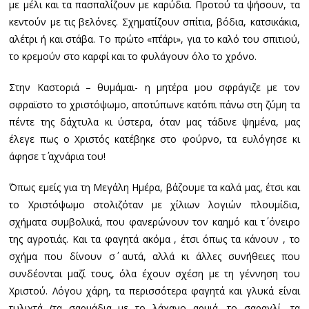
με μέλι και τα πασπαλίζουν με καρύδια. Προτού τα ψήσουν, τα
κεντούν με τις βελόνες. Σχηματίζουν σπίτια, βόδια, κατσικάκια,
αλέτρι ή και στάβα. Το πρώτο «π΄τάρι», για το καλό του σπιτιού,
το κρεμούν στο καρφί και το φυλάγουν όλο το χρόνο.
Στην Καστοριά – θυμάμαι- η μητέρα μου σφράγιζε με τον
σφραϊστο το χριστόψωμο, αποτύπωνε κατόπι πάνω στη ζύμη τα
πέντε της δάχτυλα κι ύστερα, όταν μας τάδινε ψημένα, μας
έλεγε πως ο Χριστός κατέβηκε στο φούρνο, τα ευλόγησε κι
άφησε τ΄ αχνάρια του!
΄Όπως εμείς για τη Μεγάλη Ημέρα, βάζουμε τα καλά μας, έτσι και
το Χριστόψωμο στολιζόταν με χίλιων λογιών πλουμίδια,
σχήματα συμβολικά, που φανερώνουν τον καημό και τ΄ όνειρο
της αγροτιάς. Και τα φαγητά ακόμα , έτσι όπως τα κάνουν , το
σχήμα που δίνουν σ΄ αυτά, αλλά κι άλλες συνήθειες που
συνδέονται μαζί τους, όλα έχουν σχέση με τη γέννηση του
Χριστού. Λόγου χάρη, τα περισσότερα φαγητά και γλυκά είναι
τυλιχτά (τα σαρμάδια με το λάχανο αρμιά, το σαραγλί, τα