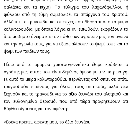
σαλιάρια και τα κιχιά). Το τύλιγμα του λαχανόφυλλου ή
φύλλου από τη ζύμη συμβολίζει τα σπάργανα του Χριστού.
Αλλά και τα τραγούδια και οι ευχές που δίνονται από τα μικρά
κολινταρούδια, με όποια λόγια κι αν ειπωθούν, εκφράζουν το
ίδιο άσβηστο όνειρο και τον πόθο των αγροτών μας: τον αγώνα
και την αγωνία τους, για να εξασφαλίσουν το ψωμί τους και το
ψωμί των παιδιών τους.
Πίσω από τα όμορφα χριστουγεννιάτικα έθιμα κρύβεται ο
αγρότης μας, αυτός που είναι δεμένος άμεσα με την πατρώα γη.
Γι αυτό τα μικρά κολινταρούδια, περνώντας από σπίτι σε σπίτι,
τραγουδούν επαίνους για όλους τους σπιτικούς, αλλά δεν
ξεχνούν και το τραγούδι για το άξιο ζευγάρι του αλετριού και
τον ευλογημένο θερισμό, που από τώρα προφητεύουν ότι
θάρθει σίγουρος για τον αφέντη:
«Εσένα πρέπει, αφέντη μου, το άξιο ζευγάρι,