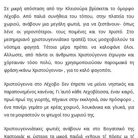
Σε μικρή απόσταση από την Κλεισούρα βρίσκεται το όμορφο
Λέχοβο. Από παλιά συνήθεια του τόπου, στην πλατεία του
χωριού, ανάβουν μια μεγάλη φωτιά, για να ζεστάνουν- όπως
λένε οι γεροντότεροι- τους ποιμένες και τον Χριστό. Στο
μεσημεριανό χριστουγεννιάτικο τραπέζι τους μοσχοβολούν τα
νόστιμα φαγητά. Τέτοια μέρα πρέπει να καλοφάνε όλοι.
΄Αλλωστε, από πάντα οι άνθρωποι Χριστούγεννα έτρωγαν και
χόρταιναν τόσο πολύ, που χρησιμοποιούσαν παροιμιακά τη
φράση:«κάνω Χριστούγεννα» , για το καλό φαγοπότι.
Χριστούγεννα στο Λέχοβο δεν έπρεπε να μείνει νηστικός και
παραπονεμένος κανένας. Γι΄ αυτό κάθε Λεχοβίτισσα, έναν καιρό,
πρωί-πρωί της γιορτής, πήγαινε στην εκκλησιά, σαν πρόσφορο ,
ένα πανέρι γεμάτο με κρέας χοιρινό, λουκάνικα και γλυκά, για
να τα μοιραστούν οι φτωχοί του χωριού της.
Χριστουγεννιάτικες φωτιές ανάβουν και στο Βογατσικό της
Καστοριάς κι ύστερα τα μικρά παιδιά «χ΄πουν τ΄ς πόρτις μι τ΄ς