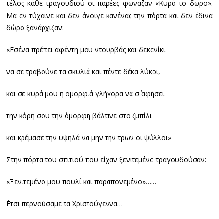
τέλος κάθε τραγουδιού οι παρέες φώναζαν «Κυρά το δώρο».
Μα αν τύχαινε και δεν άνοιγε κανένας την πόρτα και δεν έδινα
δώρο ξανάρχιζαν:
«Εσένα πρέπει αφέντη μου ντουρβάς και δεκανίκι
να σε τραβούνε τα σκυλιά και πέντε δέκα λύκοι,
και σε κυρά μου η ομορφιά γλήγορα να σ΄ αφήσει
την κόρη σου την όμορφη βάλτινε στο ζμπίλι
και κρέμασε την υψηλά να μην την τρων οι ψύλλοι»
Στην πόρτα του σπιτιού που είχαν ξενιτεμένο τραγουδούσαν:
«Ξενιτεμένο μου πουλί και παραπονεμένο»……
΄Ετσι περνούσαμε τα Χριστούγεννα…