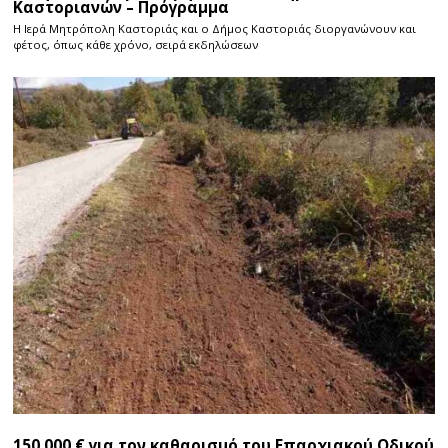
Καστοριανών – Πρόγραμμα
Η Ιερά Μητρόπολη Καστοριάς και ο Δήμος Καστοριάς διοργανώνουν και
φέτος, όπως κάθε χρόνο, σειρά εκδηλώσεων
150.000 € για τον καθαρισμό του Επαρχιακού Οδικού