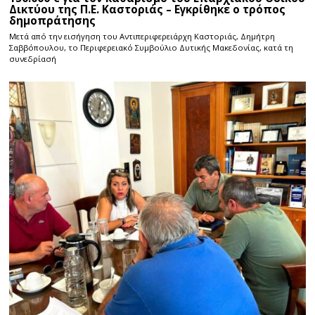
Δικτύου της Π.Ε. Καστοριάς – Εγκρίθηκε ο τρόπος
δημοπράτησης
Μετά από την εισήγηση του Αντιπεριφερειάρχη Καστοριάς, Δημήτρη
Σαββόπουλου, το Περιφερειακό Συμβούλιο Δυτικής Μακεδονίας, κατά τη
συνεδρίασή