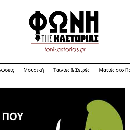
λώσεις
Μουσική
Ταινίες & Σειρές
Ματιές στο Π