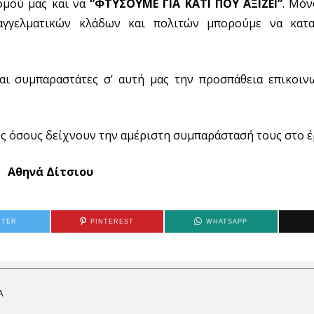
νομού μας και να
“ΦΤΥΣΟΥΜΕ ΓΙΑ ΚΑΤΙ ΠΟΥ ΑΞΙΖΕΙ”
. Μόν
παγγελματικών κλάδων και πολιτών μπορούμε να κα
αι συμπαραστάτες σ’ αυτή μας την προσπάθεια επικοι
υς όσους δείχνουν την αμέριστη συμπαράστασή τους στο έ
Αθηνά Δίτσιου
TTER
PINTEREST
WHATSAPP
Α