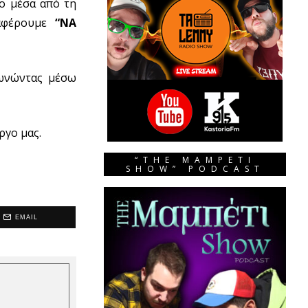
ο μέσα από τη
ταφέρουμε
“ΝΑ
νωνώντας μέσω
ργο μας.
“THE MAMPETI
SHOW” PODCAST
EMAIL