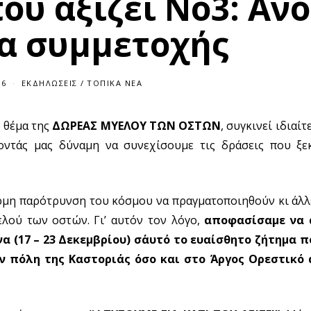
ου αξίζει Νο3: Αν
α συμμετοχής
16
1
ΕΚΔΗΛΏΣΕΙΣ
/
ΤΟΠΙΚΆ ΝΈΑ
0
/
1
 θέμα της
ΔΩΡΕΑΣ ΜΥΕΛΟΥ ΤΩΝ ΟΣΤΩΝ
, συγκινεί ιδιαί
0
/
οντάς μας δύναμη να συνεχίσουμε τις δράσεις που ξε
2
0
1
6
ερμη παρότρυνση του κόσμου να πραγματοποιηθούν κι άλ
λού των οστών. Γι’ αυτόν τον λόγο,
αποφασίσαμε να 
 (17 – 23 Δεκεμβρίου) σ΄αυτό το ευαίσθητο ζήτημα 
ν πόλη της Καστοριάς όσο και στο Άργος Ορεστικό 