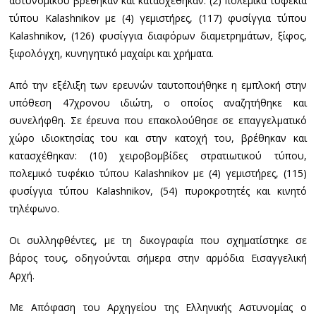
αστυνομικού βρέθηκαν και κατασχέθηκαν: (2) πολεμικά τυφέκια
τύπου Kalashnikov με (4) γεμιστήρες, (117) φυσίγγια τύπου
Kalashnikov, (126) φυσίγγια διαφόρων διαμετρημάτων, ξίφος,
ξιφολόγχη, κυνηγητικό μαχαίρι και χρήματα.
Από την εξέλιξη των ερευνών ταυτοποιήθηκε η εμπλοκή στην
υπόθεση 47χρονου ιδιώτη, ο οποίος αναζητήθηκε και
συνελήφθη. Σε έρευνα που επακολούθησε σε επαγγελματικό
χώρο ιδιοκτησίας του και στην κατοχή του, βρέθηκαν και
κατασχέθηκαν: (10) χειροβομβίδες στρατιωτικού τύπου,
πολεμικό τυφέκιο τύπου Kalashnikov με (4) γεμιστήρες, (115)
φυσίγγια τύπου Kalashnikov, (54) πυροκροτητές και κινητό
τηλέφωνο.
Οι συλληφθέντες, με τη δικογραφία που σχηματίστηκε σε
βάρος τους, οδηγούνται σήμερα στην αρμόδια Εισαγγελική
Αρχή.
Με Απόφαση του Αρχηγείου της Ελληνικής Αστυνομίας ο