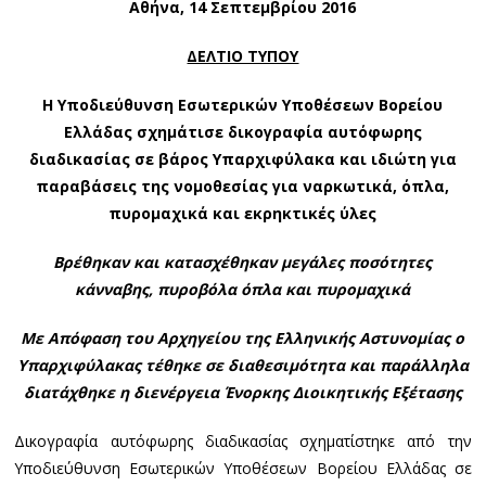
Αθήνα
, 14
Σε
π
τε
μ
βρίου
2016
0
1
6
ΔΕΛΤΙΟ ΤΥΠΟΥ
Η Υποδιεύθυνση Εσωτερικών Υποθέσεων Βορείου
Ελλάδας σχημάτισε δικογραφία αυτόφωρης
διαδικασίας σε βάρος Υπαρχιφύλακα και ιδιώτη για
παραβάσεις της νομοθεσίας για ναρκωτικά, όπλα,
πυρομαχικά και εκρηκτικές ύλες
Βρέθηκαν και κατασχέθηκαν μεγάλες ποσότητες
κάνναβης, πυροβόλα όπλα και πυρομαχικά
Με Απόφαση του Αρχηγείου της Ελληνικής Αστυνομίας ο
Υπαρχιφύλακας τέθηκε σε διαθεσιμότητα και παράλληλα
διατάχθηκε η διενέργεια Ένορκης Διοικητικής Εξέτασης
Δικογραφία αυτόφωρης διαδικασίας σχηματίστηκε από την
Υποδιεύθυνση Εσωτερικών Υποθέσεων Βορείου Ελλάδας σε