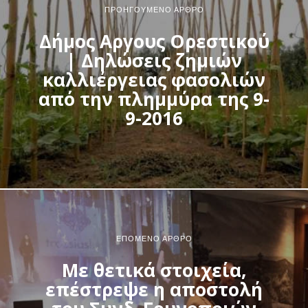
ΠΡΟΗΓΟΎΜΕΝΟ ΆΡΘΡΟ
Δήμος Αργους Ορεστικού
| Δηλώσεις ζημιών
καλλιέργειας φασολιών
από την πλημμύρα της 9-
9-2016
ΕΠΌΜΕΝΟ ΆΡΘΡΟ
Με θετικά στοιχεία,
επέστρεψε η αποστολή