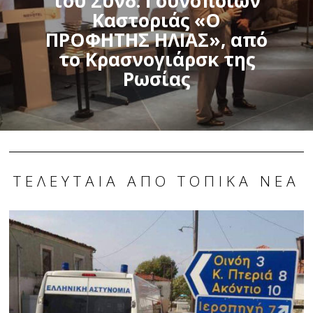
του Συνδ. Γουνοποιών
Καστοριάς «Ο
ΠΡΟΦΗΤΗΣ ΗΛΙΑΣ», από
το Κρασνογιάρσκ της
Ρωσίας
ΤΕΛΕΥΤΑΊΑ ΑΠΌ ΤΟΠΙΚΆ ΝΈΑ