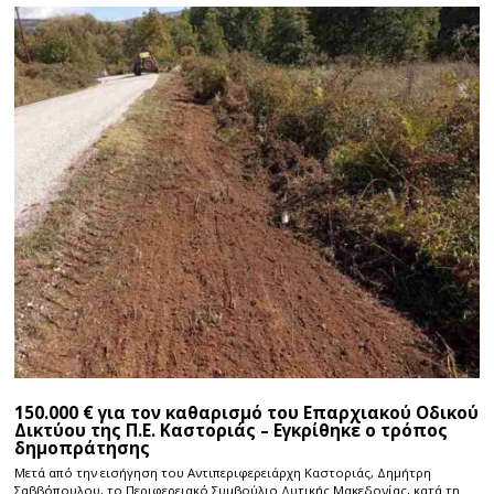
150.000 € για τον καθαρισμό του Επαρχιακού Οδικού
Δικτύου της Π.Ε. Καστοριάς – Εγκρίθηκε ο τρόπος
δημοπράτησης
Μετά από την εισήγηση του Αντιπεριφερειάρχη Καστοριάς, Δημήτρη
Σαββόπουλου, το Περιφερειακό Συμβούλιο Δυτικής Μακεδονίας, κατά τη