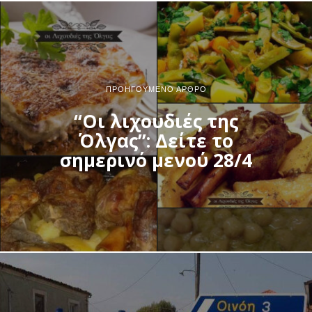
ΠΡΟΗΓΟΎΜΕΝΟ ΆΡΘΡΟ
“Οι λιχουδιές της
Όλγας”: Δείτε το
σημερινό μενού 28/4