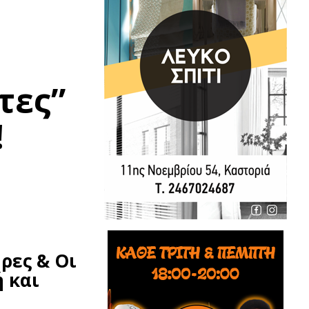
τες”
!
ρες & Οι
 και