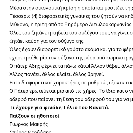
Μέσα στην οικονομική κρίση η οποία και μαστίζει τη 
Τέσσερις (4) διαφορετικές γυναίκες του ζητούν να κη
Μύκονο, η τρίτη από το Ξηρόμερο Αιτωλοακαρνανίας κ
Όλες του ζητάνε η κηδεία του συζύγου τους να γίνει σ
ζητάει καύση για τον σύζυγό της.
Όλες έχουν διαφορετικό γούστο ακόμα και για το φέρ
έχασε η κάθε μία τον σύζυγο της μέσα από κωμικοτραγ
Ο πάτερ Άδης φέρνει τα πάνω κάτω! Άλλον θάβει, άλλον 
Άλλος πονάει, άλλος κλαίει, άλλος θρηνεί.
Επτά διαφορετικοί χαρακτήρες σε ρυθμούς εξοντωτικ
Ο Πάτερ ερωτεύεται μια από τις χήρες. Το ίδιο και ο 
αδερφό που παίρνει τη θέση του αδερφού του για να 
Τι έχουμε για φινάλε; Γέλιο του Θανατά.
Παίζουν οι ηθοποιοί
Γιώργος Μακρής
Σπύρος Θεοδόσης