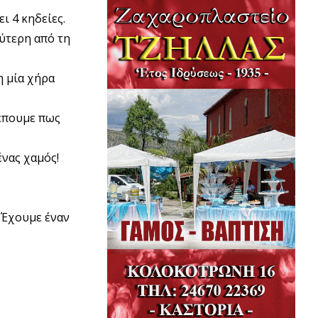
ι 4 κηδείες.
εύτερη από τη
η μία χήρα
λέπουμε πως
ένας χαμός!
. Έχουμε έναν