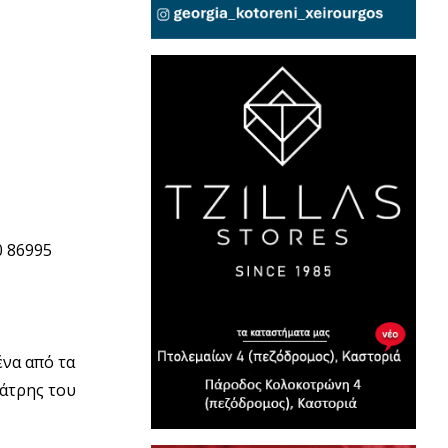
 86995
ένα από τα
λάτρης του