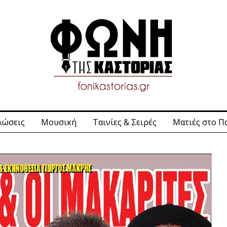
λώσεις
Μουσική
Ταινίες & Σειρές
Ματιές στο Π