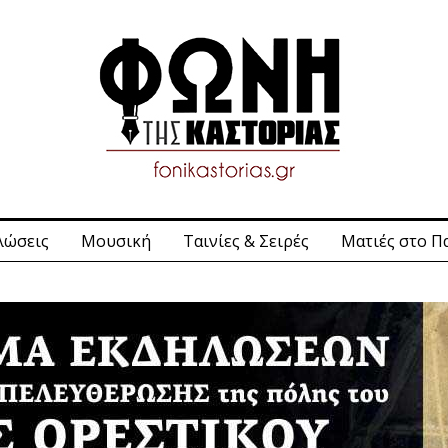
λώσεις
Μουσική
Ταινίες & Σειρές
Ματιές στο Π