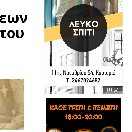
σεων
 του