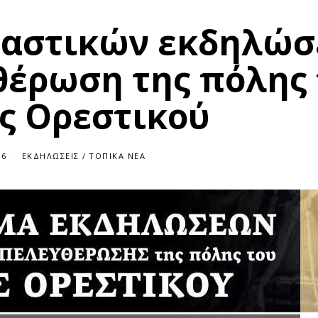
ταστικών εκδηλώ
θέρωση της πόλης
ς Ορεστικού
16
ΕΚΔΗΛΏΣΕΙΣ
/
ΤΟΠΙΚΆ ΝΈΑ