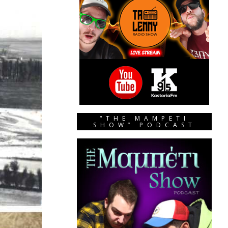
“THE MAMPETI
SHOW” PODCAST