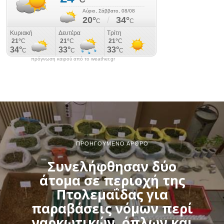
πρόγνωση καιρού από το weather.gr
ΠΡΟΗΓΟΎΜΕΝΟ ΆΡΘΡΟ
Συνελήφθησαν δύο
άτομα σε περιοχή της
Πτολεμαΐδας για
παραβάσεις νόμων περί
ναρκωτικών, όπλων και