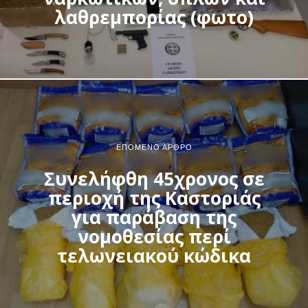
λαθρεμπορίας (φωτο)
ΕΠΌΜΕΝΟ ΆΡΘΡΟ
Συνελήφθη 45χρονος σε
περιοχή της Καστοριάς
για παράβαση της
νομοθεσίας περί
τελωνειακού κώδικα