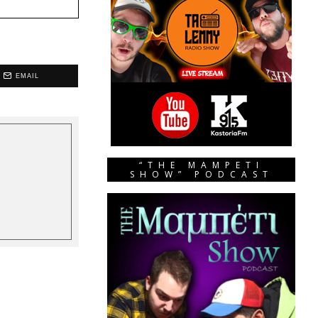
EMAIL
“THE MAMPETI
SHOW” PODCAST