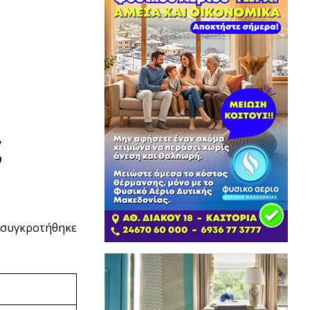
ς
 συγκροτήθηκε