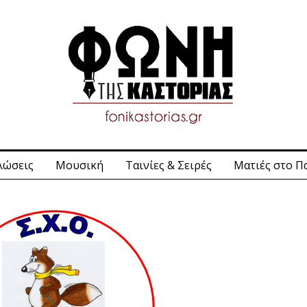
λώσεις
Μουσική
Ταινίες & Σειρές
Ματιές στο Π