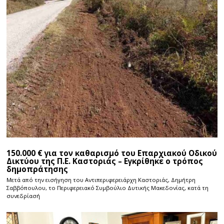
150.000 € για τον καθαρισμό του Επαρχιακού Οδικού
Δικτύου της Π.Ε. Καστοριάς – Εγκρίθηκε ο τρόπος
δημοπράτησης
Μετά από την εισήγηση του Αντιπεριφερειάρχη Καστοριάς, Δημήτρη
Σαββόπουλου, το Περιφερειακό Συμβούλιο Δυτικής Μακεδονίας, κατά τη
συνεδρίασή