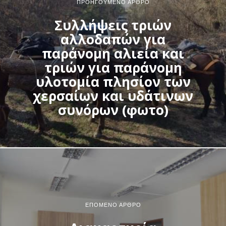
ΠΡΟΗΓΟΎΜΕΝΟ ΆΡΘΡΟ
Συλλήψεις τριών
αλλοδαπών για
παράνομη αλιεία και
τριών για παράνομη
υλοτομία πλησίον των
χερσαίων και υδάτινων
συνόρων (φωτο)
ΕΠΌΜΕΝΟ ΆΡΘΡΟ