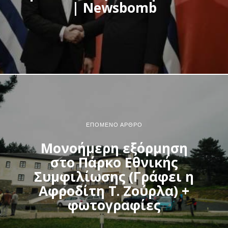
| Newsbomb
ΕΠΌΜΕΝΟ ΆΡΘΡΟ
Μονοήμερη εξόρμηση
στο Πάρκο Εθνικής
Συμφιλίωσης (Γράφει η
Αφροδίτη Τ. Ζούρλα) +
φωτογραφίες