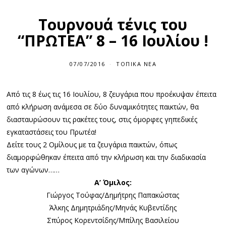
Τουρνουά τένις του
“ΠΡΩΤΕΑ” 8 – 16 Ιουλίου !
07/07/2016
0
ΤΟΠΙΚΆ ΝΈΑ
7
/
0
Από τις 8 έως τις 16 Ιουλίου, 8 ζευγάρια που προέκυψαν έπειτα
7
/
από κλήρωση ανάμεσα σε δύο δυναμικότητες παικτών, θα
2
0
διασταυρώσουν τις ρακέτες τους, στις όμορφες γηπεδικές
1
εγκαταστάσεις του Πρωτέα!
6
Δείτε τους 2 Ομίλους με τα ζευγάρια παικτών, όπως
διαμορφώθηκαν έπειτα από την κλήρωση και την διαδικασία
των αγώνων……
Α’ Όμιλος:
Γιώργος Τούφας/Δημήτρης Παπακώστας
Άλκης Δημητριάδης/Μηνάς Κυβεντίδης
Σπύρος Κορεντσίδης/Μπίλης Βασιλείου