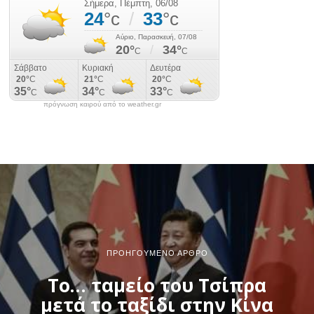
πρόγνωση καιρού από το weather.gr
ΠΡΟΗΓΟΎΜΕΝΟ ΆΡΘΡΟ
Το… ταμείο του Τσίπρα
μετά το ταξίδι στην Κίνα