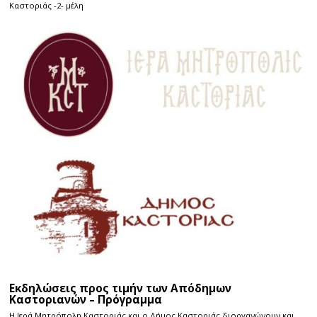
Καστοριάς -2- μέλη
Εκδηλώσεις προς τιμήν των Απόδημων
Καστοριανών – Πρόγραμμα
Η Ιερά Μητρόπολη Καστοριάς και ο Δήμος Καστοριάς διοργανώνουν και