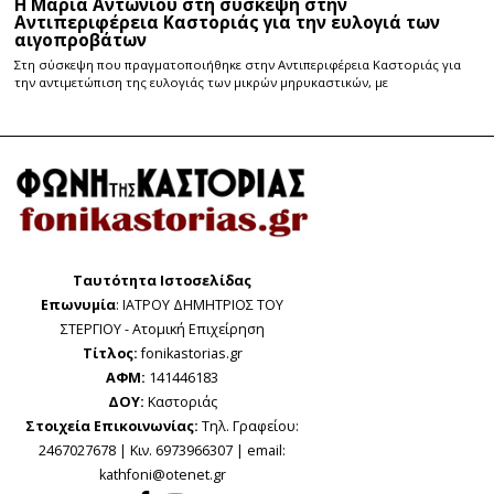
Η Μαρία Αντωνίου στη σύσκεψη στην
Αντιπεριφέρεια Καστοριάς για την ευλογιά των
αιγοπροβάτων
Στη σύσκεψη που πραγματοποιήθηκε στην Αντιπεριφέρεια Καστοριάς για
την αντιμετώπιση της ευλογιάς των μικρών μηρυκαστικών, με
Ταυτότητα Ιστοσελίδας
Επωνυμία
: ΙΑΤΡΟΥ ΔΗΜΗΤΡΙΟΣ ΤΟΥ
ΣΤΕΡΓΙΟΥ - Ατομική Επιχείρηση
Τίτλος:
fonikastorias.gr
ΑΦΜ:
141446183
ΔΟΥ:
Καστοριάς
Στοιχεία Επικοινωνίας:
Τηλ. Γραφείου:
2467027678 | Κιν. 6973966307 | email:
kathfoni@otenet.gr