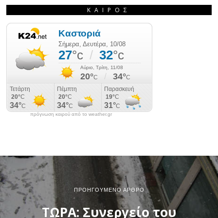
ΚΑΙΡΌΣ
πρόγνωση καιρού από το weather.gr
ΠΡΟΗΓΟΎΜΕΝΟ ΆΡΘΡΟ
ΤΩΡΑ: Συνεργείο του