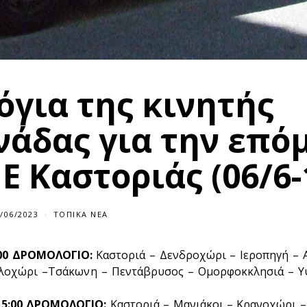
όγια της κινητής
νάδας για την επό
 Καστοριάς (06/6-
/06/2023
ΤΟΠΙΚΆ ΝΈΑ
5:00 ΔΡΟΜΟΛΟΓΙΟ:
Καστοριά – Δενδροχώρι – Ιεροπηγή – Α
αλοχώρι –Τσάκωνη – Πεντάβρυσος – Ομορφοκκλησιά – Υ
 15:00 ΔΡΟΜΟΛΟΓΙΟ:
Καστοριά – Μανιάκοι – Κρανοχώρι –