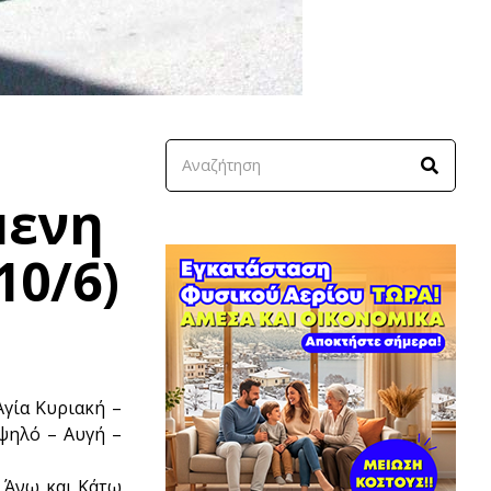
μενη
10/6)
γία Κυριακή –
ψηλό – Αυγή –
 Άνω και Κάτω