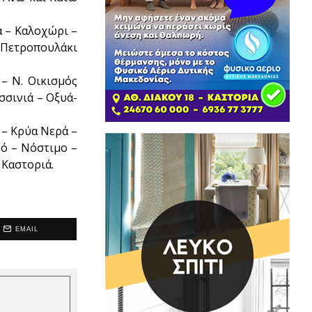
 – Καλοχώρι –
– Πετροπουλάκι
– Ν. Οικισμός
σινιά – Οξυά-
 – Κρύα Νερά –
ρό – Νόστιμο –
 Καστοριά.
EMAIL