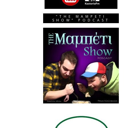
“THE MAMPETI
SHOW” PODCAST