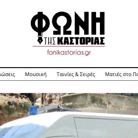
λώσεις
Μουσική
Ταινίες & Σειρές
Ματιές στο Π