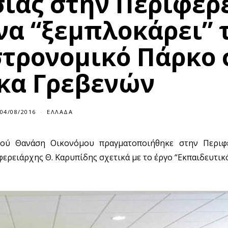
ίας στην Περιφέρ
να “ξεμπλοκάρει” 
στρονομικό Πάρκο 
κα Γρεβενών
04/08/2016
ΕΛΛΆΔΑ
ού Θανάση Οικονόμου πραγματοποιήθηκε στην Περιφέ
ερειάρχης Θ. Καρυπίδης σχετικά με το έργο “Εκπαιδευτι