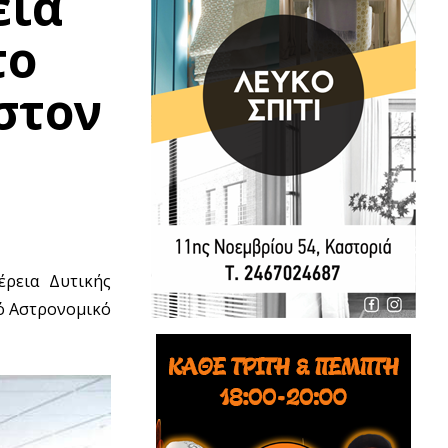
εια
το
στον
ρεια Δυτικής
κό Αστρονομικό