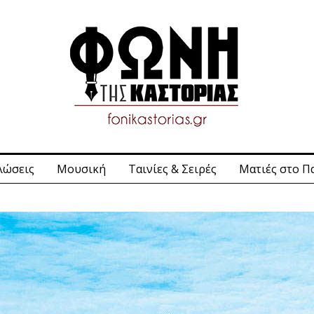
λώσεις
Μουσική
Ταινίες & Σειρές
Ματιές στο Π