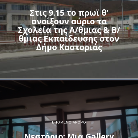
Στις 9.15 το πρωϊ θ’
ανοίξουν αύριο τα
Σχολεία της Α/θμιας & Β/
θμιας Εκπαίδευσης στον
Δήμο Καστοριάς
ΕΠΌΜΕΝΟ ΆΡΘΡΟ
Νεστόριο: Μια Gallery