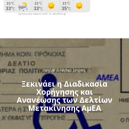
πρόγνωση καιρού από το weather.gr
ΠΡΟΗΓΟΎΜΕΝΟ ΆΡΘΡΟ
Ξεκινάει η Διαδικασία
Χορήγησης και
Ανανέωσης των Δελτίων
Μετακίνησης ΑμEΑ