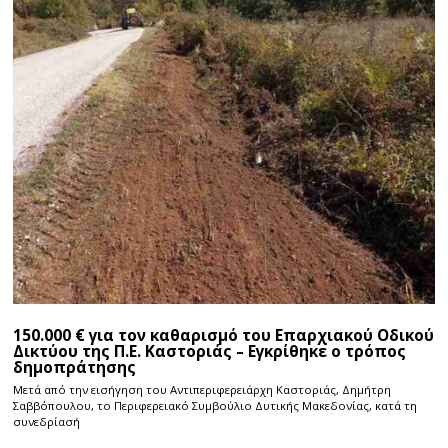
150.000 € για τον καθαρισμό του Επαρχιακού Οδικού
Δικτύου της Π.Ε. Καστοριάς – Εγκρίθηκε ο τρόπος
δημοπράτησης
Μετά από την εισήγηση του Αντιπεριφερειάρχη Καστοριάς, Δημήτρη
Σαββόπουλου, το Περιφερειακό Συμβούλιο Δυτικής Μακεδονίας, κατά τη
συνεδρίασή