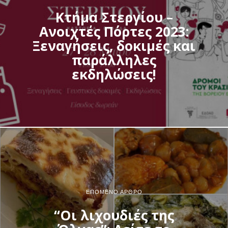
Κτήμα Στεργίου –
Ανοιχτές Πόρτες 2023:
Ξεναγήσεις, δοκιμές και
παράλληλες
εκδηλώσεις!
ΕΠΌΜΕΝΟ ΆΡΘΡΟ
“Οι λιχουδιές της