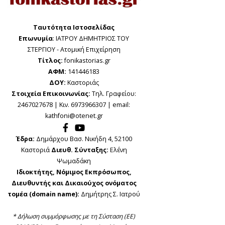
Ταυτότητα Ιστοσελίδας
Επωνυμία
: ΙΑΤΡΟΥ ΔΗΜΗΤΡΙΟΣ ΤΟΥ
ΣΤΕΡΓΙΟΥ - Ατομική Επιχείρηση
Τίτλος:
fonikastorias.gr
ΑΦΜ:
141446183
ΔΟΥ:
Καστοριάς
Στοιχεία Επικοινωνίας:
Τηλ. Γραφείου:
2467027678 | Κιν. 6973966307 | email:
kathfoni@otenet.gr
Έδρα:
Δημάρχου Βασ. Νικήδη 4, 52100
Καστοριά
Διευθ. Σύνταξης:
Ελένη
Ψωμαδάκη
Ιδιοκτήτης, Νόμιμος Εκπρόσωπος,
Διευθυντής και Δικαιούχος ονόματος
τομέα (domain name):
Δημήτρης Σ. Ιατρού
* Δήλωση συμμόρφωσης με τη Σύσταση (ΕΕ)