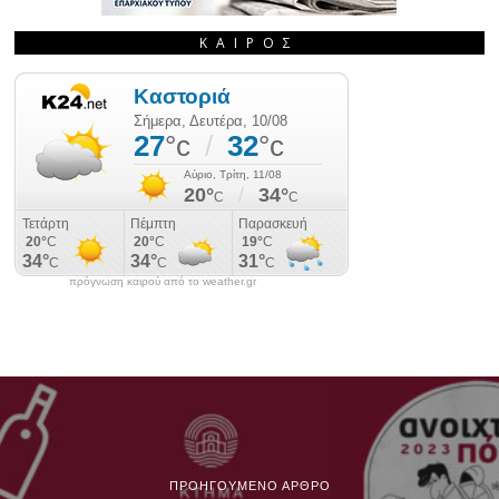
ΚΑΙΡΌΣ
πρόγνωση καιρού από το weather.gr
ΠΡΟΗΓΟΎΜΕΝΟ ΆΡΘΡΟ