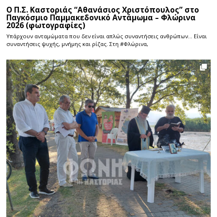
Ο Π.Σ. Καστοριάς “Αθανάσιος Χριστόπουλος” στο
Παγκόσμιο Παμμακεδονικό Αντάμωμα – Φλώρινα
2026 (φωτογραφίες)
Υπάρχουν ανταμώματα που δεν είναι απλώς συναντήσεις ανθρώπων… Είναι
συναντήσεις ψυχής, μνήμης και ρίζας. Στη #Φλώρινα,