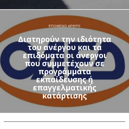
ΕΠΌΜΕΝΟ ΆΡΘΡΟ
Διατηρούν την ιδιότητα
του ανέργου και τα
επιδόματα οι άνεργοι
που συμμετέχουν σε
προγράμματα
εκπαίδευσης ή
επαγγελματικής
κατάρτισης