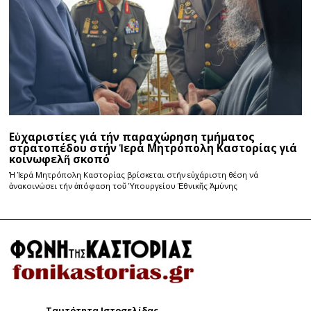
Εὐχαριστίες γιά τήν παραχώρηση τμήματος
στρατοπέδου στήν Ἱερά Μητρόπολη Καστορίας γιά
κοινωφελῆ σκοπό
Ἡ Ἱερά Μητρόπολη Καστορίας βρίσκεται στήν εὐχάριστη θέση νά
ἀνακοινώσει τήν ἀπόφαση τοῦ Ὑπουργείου Ἐθνικῆς Ἀμύνης
Ταυτότητα Ιστοσελίδας