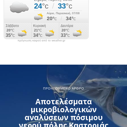
πρόγνωση καιρού από το weather.gr
ΠΡΟΗΓΟΎΜΕΝΟ ΆΡΘΡΟ
Αποτελέσματα
μικροβιολογικών
αναλύσεων πόσιμου
νερού πόλης Καστοριάς