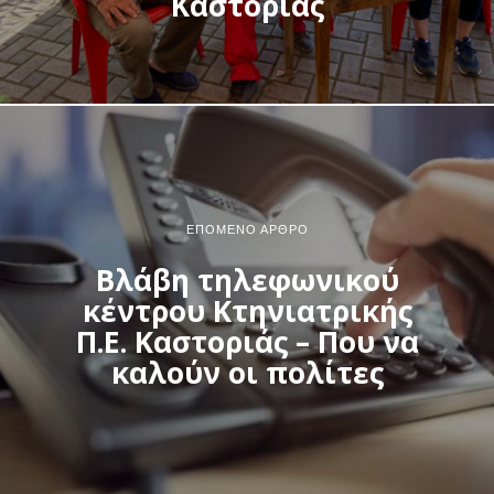
Καστοριάς
ΕΠΌΜΕΝΟ ΆΡΘΡΟ
Βλάβη τηλεφωνικού
κέντρου Κτηνιατρικής
Π.Ε. Καστοριάς – Που να
καλούν οι πολίτες