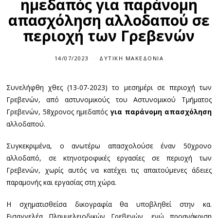
ημεδαπός για παράνομη
απασχόληση αλλοδαπού σε
περιοχή των Γρεβενών
14/07/2023
1
ΔΥΤΙΚΉ ΜΑΚΕΔΟΝΊΑ
4
/
0
Συνελήφθη χθες (13-07-2023) το μεσημέρι σε περιοχή των
7
/
Γρεβενών, από αστυνομικούς του Αστυνομικού Τμήματος
2
0
Γρεβενών, 58χρονος ημεδαπός
για παράνομη απασχόληση
2
αλλοδαπού.
3
Συγκεκριμένα, ο ανωτέρω απασχολούσε έναν 50χρονο
αλλοδαπό, σε κτηνοτροφικές εργασίες σε περιοχή των
Γρεβενών, χωρίς αυτός να κατέχει τις απαιτούμενες άδειες
παραμονής και εργασίας στη χώρα.
Η σχηματισθείσα δικογραφία θα υποβληθεί στην κα.
Εισαγγελέα Πλημμελειοδικών Γρεβενών, ενώ προανάκριση