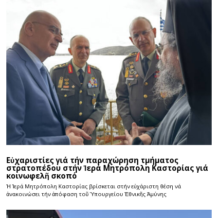
Εὐχαριστίες γιά τήν παραχώρηση τμήματος
στρατοπέδου στήν Ἱερά Μητρόπολη Καστορίας γιά
κοινωφελῆ σκοπό
Ἡ Ἱερά Μητρόπολη Καστορίας βρίσκεται στήν εὐχάριστη θέση νά
ἀνακοινώσει τήν ἀπόφαση τοῦ Ὑπουργείου Ἐθνικῆς Ἀμύνης