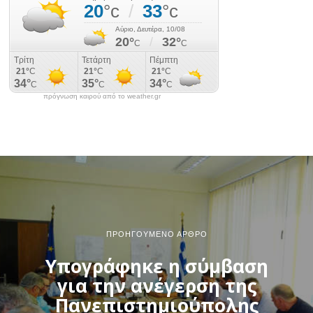
πρόγνωση καιρού από το weather.gr
ΠΡΟΗΓΟΎΜΕΝΟ ΆΡΘΡΟ
Υπογράφηκε η σύμβαση
για την ανέγερση της
Πανεπιστημιούπολης