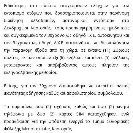
Ειδικότερα, στο πλαίσιο στοχευμένων ελέγχων για τον
εντοπισμό ατόμων που δραστηριοποιούνται στην παράνομη
διακίνηση αλλοδαπών, αστυνομικοί εντόπισαν στο
Δενδροχώρι Καστοριάς τους προαναφερόμενους ημεδαπούς
και συγκεκριμένα τον 30χρονο ως οδηγό Ι.Χ.Ε. αυτοκινήτου και
τον 54χρονο ως οδηγό Δ.Χ.Ε. αυτοκινήτου, να διευκολύνουν
την παράνομη έξοδο από τη χώρα, σε έντεκα (11) Σύριους
πολίτες, εκ των οποίων έξι (6) ενήλικοι και πέντε (5) ανήλικοι,
μεταφέροντας και αποβιβάζοντας αυτούς πλησίον της
ελληνοαλβανικής μεθορίου.
Επίσης, για τον 30χρονο διαπιστώθηκε να στερείται άδειας
ικανότητας οδήγησης καθώς και ασφαλιστηρίου συμβολαίου.
Τα παραπάνω δυο (2) οχήματα, καθώς και δυο (2) κινητά
τηλέφωνα με δυο (2) κάρτες SIM κατασχέθηκαν, ενώ
προανάκριση για την υπόθεση ενεργεί το Τμήμα Συνοριακής
Φύλαξης Μεσοποταμίας Καστοριάς.