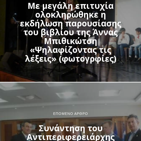
Με μεγάλη επιτυχία
ολοκληρώθηκε η
εκδήλωση παρουσίασης
του βιβλίου της Άννας
Μπιθικώτση
«Ψηλαφίζοντας τις
λέξεις» (φωτογρφίες)
ΕΠΌΜΕΝΟ ΆΡΘΡΟ
Συνάντηση του
Αντιπεριφερειάρχης