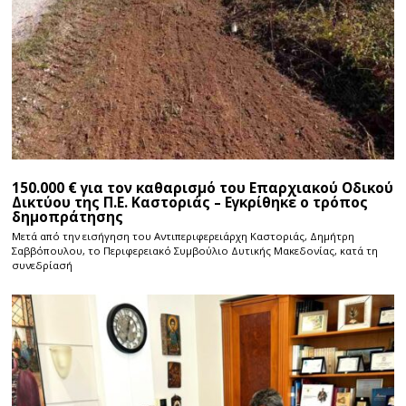
150.000 € για τον καθαρισμό του Επαρχιακού Οδικού
Δικτύου της Π.Ε. Καστοριάς – Εγκρίθηκε ο τρόπος
δημοπράτησης
Μετά από την εισήγηση του Αντιπεριφερειάρχη Καστοριάς, Δημήτρη
Σαββόπουλου, το Περιφερειακό Συμβούλιο Δυτικής Μακεδονίας, κατά τη
συνεδρίασή