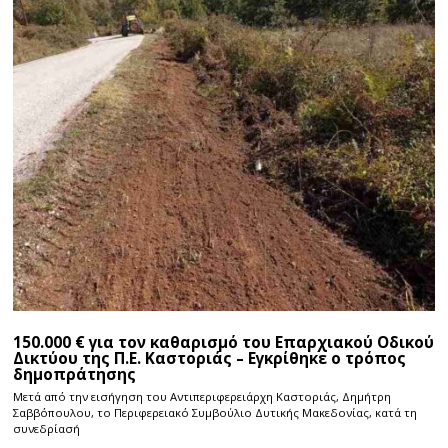
150.000 € για τον καθαρισμό του Επαρχιακού Οδικού
Δικτύου της Π.Ε. Καστοριάς – Εγκρίθηκε ο τρόπος
δημοπράτησης
Μετά από την εισήγηση του Αντιπεριφερειάρχη Καστοριάς, Δημήτρη
Σαββόπουλου, το Περιφερειακό Συμβούλιο Δυτικής Μακεδονίας, κατά τη
συνεδρίασή