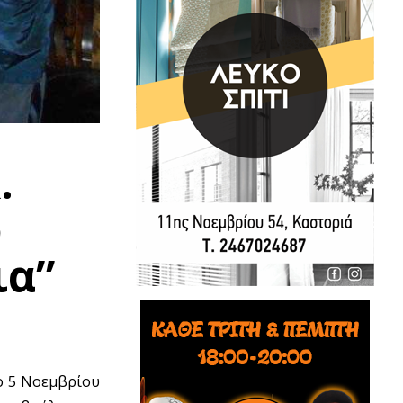
.
ό
ια”
ο 5 Νοεμβρίου