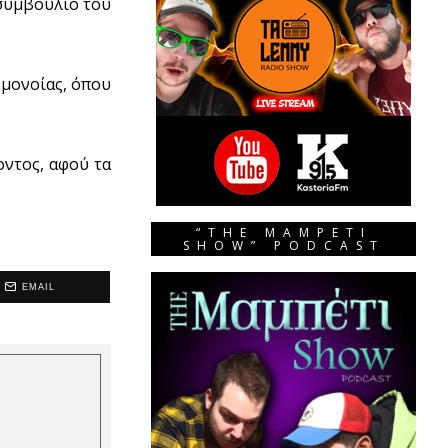
συμβούλιο του
Ομονοίας, όπου
οντος, αφού τα
“THE MAMPETI
SHOW” PODCAST
EMAIL