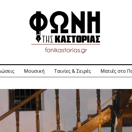
λώσεις
Μουσική
Ταινίες & Σειρές
Ματιές στο Π